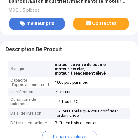
Danfoss/Eaton industriels/machinants le moteur
hydraulique BM5 d'orbite de Geroler
MOQ：5 pièces
meilleur prix
Contactez
Description De Produit
,
moteur de valve de bobine
Surligner
,
moteur geroler
moteur à rendement élevé
Capacité
1000 pcs par mois
d'approvisionnement
Certification
ISO9000
Conditions de
T / T ou L / C
paiement
Dix jours après que vous confirmer
Délai de livraison
l'ordonnance
Détails d'emballage
Boîte en bois ou carton
Regardez plus