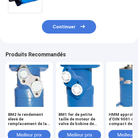
hydraulique BM5 d'orbite de Geroler
Continuer
Produits Recommandés
BM2 le rendement
BM1 fer de petite
HMM approbat
élevé de
taille de moteur de
d'OIN 9001 de 
remplacement de la
valve de bobine de
compact de sér
série Danfoss/Eaton
rechange de la série
moteur de
gardent la bonne
Danfoss/Eaton/poids
rendement éle
Meilleur prix
Meilleur prix
Meilleur p
durée de vie de
en acier de
volume de rec