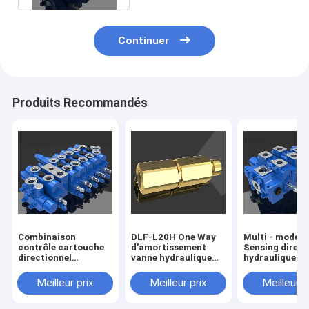
Continuer
Produits Recommandés
Combinaison
DLF-L20H One Way
Multi - mode 
contrôle cartouche
d'amortissement
Sensing direct
directionnel
vanne hydraulique
hydraulique Va
hydraulique Valve 6
proportionnelle et
DP25-20 G
DL-G10L-B
directionnel
Meilleur prix
Meilleur prix
Meilleur p