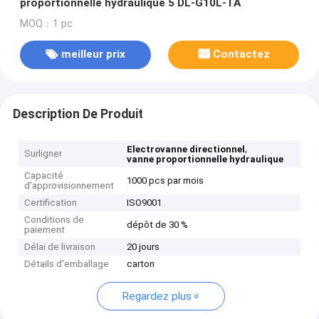
proportionnelle hydraulique 5 DL-G10L-TA
MOQ：1 pc
meilleur prix
Contactez
Description De Produit
,
Electrovanne directionnel
Surligner
vanne proportionnelle hydraulique
Capacité
1000 pcs par mois
d'approvisionnement
Certification
ISO9001
Conditions de
dépôt de 30 %
paiement
Délai de livraison
20 jours
Détails d'emballage
carton
Regardez plus