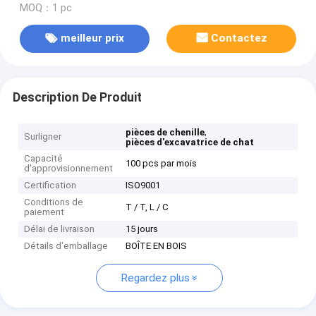
MOQ：1 pc
meilleur prix
Contactez
Description De Produit
,
pièces de chenille
Surligner
pièces d'excavatrice de chat
Capacité
100 pcs par mois
d'approvisionnement
Certification
ISO9001
Conditions de
T / T, L / C
paiement
Délai de livraison
15 jours
Détails d'emballage
BOÎTE EN BOIS
Regardez plus