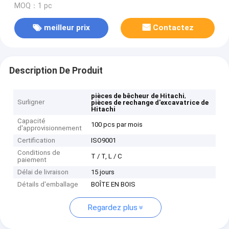
MOQ：1 pc
meilleur prix
Contactez
Description De Produit
,
pièces de bêcheur de Hitachi
Surligner
pièces de rechange d'excavatrice de
Hitachi
Capacité
100 pcs par mois
d'approvisionnement
Certification
ISO9001
Conditions de
T / T, L / C
paiement
Délai de livraison
15 jours
Détails d'emballage
BOÎTE EN BOIS
Regardez plus