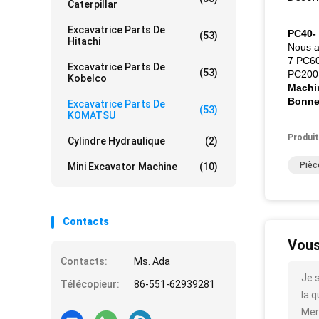
Caterpillar
Excavatrice Parts De
PC40-
(53)
Hitachi
Nous a
7 PC6
Excavatrice Parts De
(53)
PC200
Kobelco
Machi
Bonne 
Excavatrice Parts De
(53)
KOMATSU
Produit
Cylindre Hydraulique
(2)
Piè
Mini Excavator Machine
(10)
Contacts
Vous
Contacts:
Ms. Ada
Je 
Télécopieur:
86-551-62939281
la q
Mer