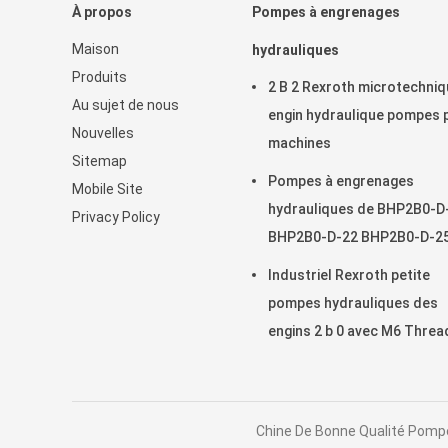
À propos
Pompes à engrenages
Maison
hydrauliques
Produits
2 B 2 Rexroth microtechni
Au sujet de nous
engin hydraulique pompes 
Nouvelles
machines
Sitemap
Pompes à engrenages
Mobile Site
hydrauliques de BHP2B0-D
Privacy Policy
BHP2B0-D-22 BHP2B0-D-2
Rexroth
Industriel Rexroth petite
pompes hydrauliques des
engins 2 b 0 avec M6 Threa
profondeur 13
Chine De Bonne Qualité Pompe