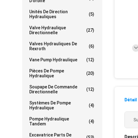
D'orbite
Unités De Direction
(5)
Hydrauliques
Valve Hydraulique
(27)
Directionnelle
Valves Hydrauliques De
(6)
Rexroth
Vane Pump Hydraulique
(12)
Pièces De Pompe
(20)
Hydraulique
Soupape De Commande
(12)
Directionnelle
Détail
Systèmes De Pompe
(4)
Hydraulique
Pompe Hydraulique
Su
(4)
Tandem
Excavatrice Parts De
Descri
(53)