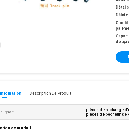
Détail
Délai d
Condit
paieme
Capaci
d'appr
 Infomation
Description De Produit
pièces de rechange d
rligner:
pièces de bêcheur d
ption de produit