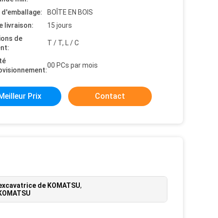
s d'emballage:
BOÎTE EN BOIS
e livraison:
15 jours
ions de
T / T, L / C
nt:
té
00 PCs par mois
ovisionnement:
Meilleur Prix
Contact
'excavatrice de KOMATSU
,
e KOMATSU