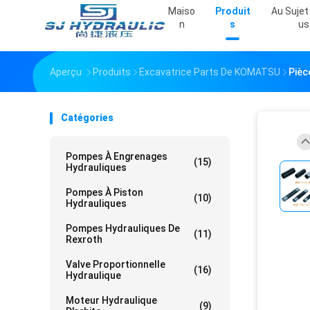
Maiso
Produit
Au Sujet
N
S
Us
Aperçu
Produits
Excavatrice Parts De KOMATSU
Pièc
Catégories
Pompes À Engrenages
(15)
Hydrauliques
Pompes À Piston
(10)
Hydrauliques
Pompes Hydrauliques De
(11)
Rexroth
Valve Proportionnelle
(16)
Hydraulique
Moteur Hydraulique
(9)