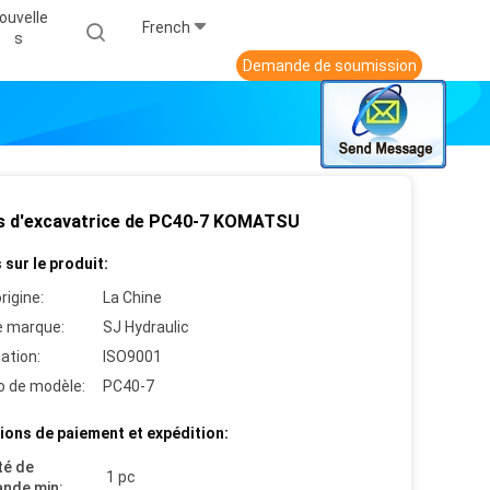
ouvelle
French
S
Demande de soumission
s d'excavatrice de PC40-7 KOMATSU
 sur le produit:
rigine:
La Chine
 marque:
SJ Hydraulic
cation:
ISO9001
 de modèle:
PC40-7
ions de paiement et expédition:
té de
1 pc
nde min: