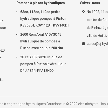
Pompes à piston hydrauliques
Suivez-nous
63cc, 112cc, 140cc petite
No.1003, 11 c
hydraulique pompes à Piston
centre de Chu
que
K3V63DT, K3V112DT, K3V140DT
pour
de Binhu, rég
2600 Rpm Axial A10VSO45
ville de Hefei,
hydraulique de pompes à
sales@sj-hy
Piston avec couple 200 Nm
-20
5
28 cc A10VSO28 unique de
pompes à Piston hydraulique
DRJ / 31R-PPA12N00
d
s à engrenages hydrauliques Fournisseur. © 2022 electrichydraulicpu