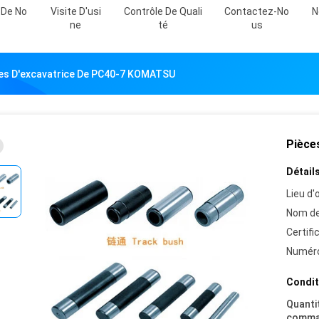
 De No
Visite D'usi
Contrôle De Quali
Contactez-No
N
Ne
Té
Us
es D'excavatrice De PC40-7 KOMATSU
Pièce
Détails
Lieu d'o
Nom de
Certifi
Numéro
Condit
Quanti
comma