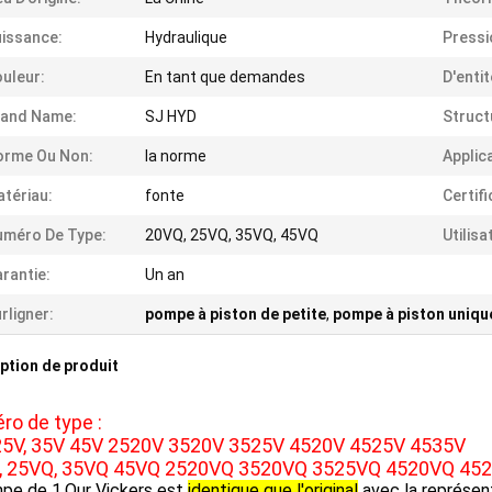
issance:
Hydraulique
Pressi
uleur:
En tant que demandes
D'entit
rand Name:
SJ HYD
Struct
orme Ou Non:
la norme
Applic
tériau:
fonte
Certifi
méro De Type:
20VQ, 25VQ, 35VQ, 45VQ
Utilisa
rantie:
Un an
rligner:
pompe à piston de petite
,
pompe à piston uniqu
ption de produit
o de type :
 25V, 35V 45V 2520V 3520V 3525V 4520V 4525V 4535V
, 25VQ, 35VQ 45VQ 2520VQ 3520VQ 3525VQ 4520VQ 45
mpe de 1.Our Vickers est
identique que l'original
avec la représent