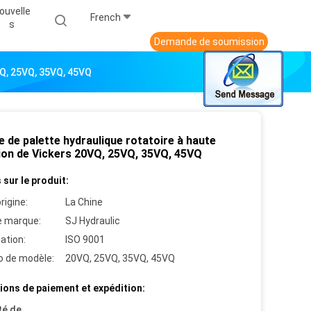
ouvelle
French
S
Demande de soumission
VQ, 25VQ, 35VQ, 45VQ
 de palette hydraulique rotatoire à haute
ion de Vickers 20VQ, 25VQ, 35VQ, 45VQ
 sur le produit:
rigine:
La Chine
 marque:
SJ Hydraulic
cation:
ISO 9001
 de modèle:
20VQ, 25VQ, 35VQ, 45VQ
ions de paiement et expédition:
té de