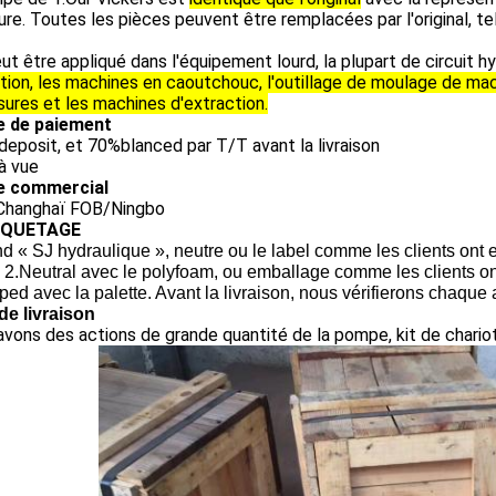
ure. Toutes les pièces peuvent être remplacées par l'original, tel qu
eut être appliqué dans l'équipement lourd, la plupart de circuit h
ction, les machines en caoutchouc, l'outillage de moulage de ma
ures et les machines d'extraction.
 de paiement
eposit, et 70%blanced par T/T avant la livraison
à vue
e commercial
Changhaï FOB/Ningbo
QUETAGE
d « SJ hydraulique », neutre ou le label comme les clients ont 
 2.Neutral avec le polyfoam, ou emballage comme les clients on
ped avec la palette. Avant la livraison, nous vérifierons chaque a
de livraison
vons des actions de grande quantité de la pompe, kit de chariot