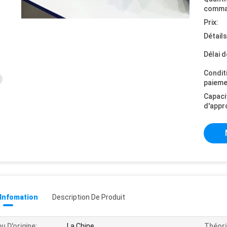
comma
Prix:
Détail
Délai d
Condit
paieme
Capaci
d'appr
 Infomation
Description De Produit
eu D'origine:
La Chine
Théori