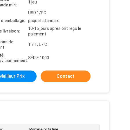
1 jeu
nde min:
USD 1/PC
s d'emballage:
paquet standard
10-15 jours après ont reçu le
e livraison:
paiement
ions de
T / T, L / C
nt:
té
SÉRIE 1000
ovisionnement:
Meilleur Prix
Contact
e:
Pompe rotative