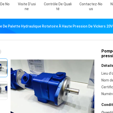
 De No
Visite D'usi
Contrôle De Quali
Contactez-No
N
Ne
Té
Us
 De Palette Hydraulique Rotatoire À Haute Pression De Vickers 20
Pompe
press
Détails
Lieu d'o
Nom de
Certifi
Numéro
Condit
Quanti