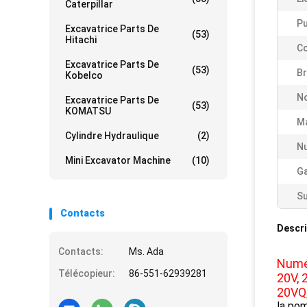
Caterpillar
Pu
Excavatrice Parts De
(53)
Hitachi
Co
Excavatrice Parts De
(53)
B
Kobelco
N
Excavatrice Parts De
(53)
KOMATSU
Ma
Cylindre Hydraulique
(2)
Nu
Mini Excavator Machine
(10)
Ga
Su
Contacts
Descri
Contacts:
Ms. Ada
Numér
Télécopieur:
86-551-62939281
20V,
20VQ
la po