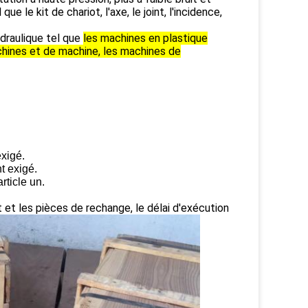
e le kit de chariot, l'axe, le joint, l'incidence,
ydraulique tel que
les machines en plastique
chines et de machine, les machines de
exigé.
t exigé.
rticle un.
 et les pièces de rechange, le délai d'exécution