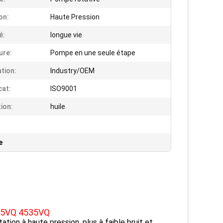
on:
Haute Pression
é:
longue vie
ure:
Pompe en une seule étape
ation:
Industry/OEM
cat:
ISO9001
tion:
huile
e
25VQ 4535VQ
ation à haute pression, plus à faible bruit et