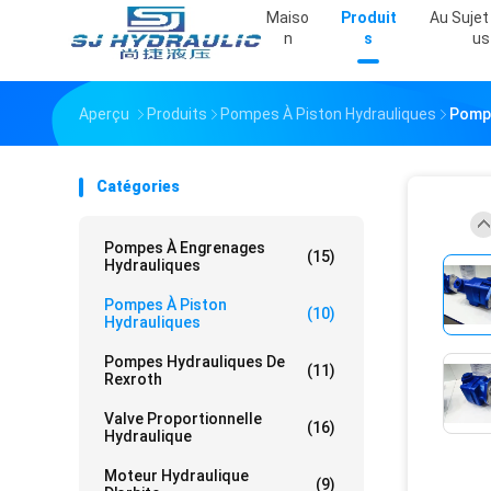
Maiso
Produit
Au Sujet
N
S
Us
Aperçu
Produits
Pompes À Piston Hydrauliques
Pompe
Catégories
Pompes À Engrenages
(15)
Hydrauliques
Pompes À Piston
(10)
Hydrauliques
Pompes Hydrauliques De
(11)
Rexroth
Valve Proportionnelle
(16)
Hydraulique
Moteur Hydraulique
(9)