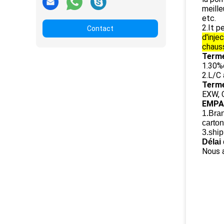
meille
etc.
2.It p
Contact
d'inje
chauss
Terme
1.30%d
2.L/C 
Term
EXW, 
EMPA
1.Bran
carton
3.ship
Délai 
Nous a