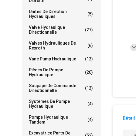
D'orbite
Unités De Direction
(5)
Hydrauliques
Valve Hydraulique
(27)
Directionnelle
Valves Hydrauliques De
(6)
Rexroth
Vane Pump Hydraulique
(12)
Pièces De Pompe
(20)
Hydraulique
Soupape De Commande
(12)
Directionnelle
Systèmes De Pompe
(4)
Hydraulique
Pompe Hydraulique
Détail
(4)
Tandem
Excavatrice Parts De
(53)
Li