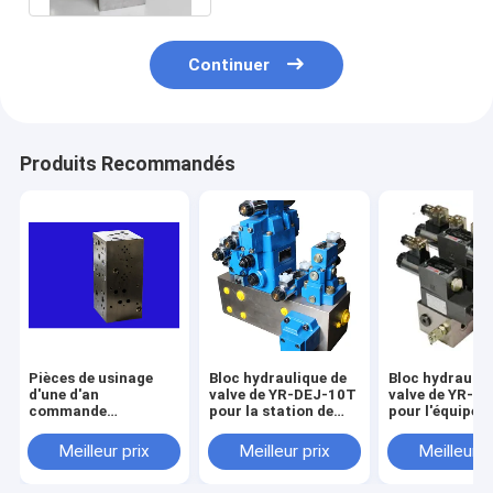
Continuer
Produits Recommandés
Pièces de usinage
Bloc hydraulique de
Bloc hydrauliq
d'une d'an
valve de YR-DEJ-10T
valve de YR-
commande
pour la station de
pour l'équipem
numérique par
compression de
sanitaire
ordinateur de
déchets
environnement
Meilleur prix
Meilleur prix
Meilleur p
garantie, bloc
hydraulique de