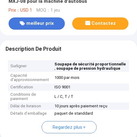
MXJ-08 pour la machine d'autobus
Prix：USD 1
MOQ：1 jeu
meilleur prix
Contactez
Description De Produit
Soupape de sécurité proportionnelle
Surligner
,
soupape de pression hydraulique
Capacité
1000 par mois
d'approvisionnement
Certification
ISO 9001
Conditions de
L / C, T / T
paiement
Délai de livraison
10 jours après paiement reçu
Détails d'emballage
paquet de standdard
Regardez plus