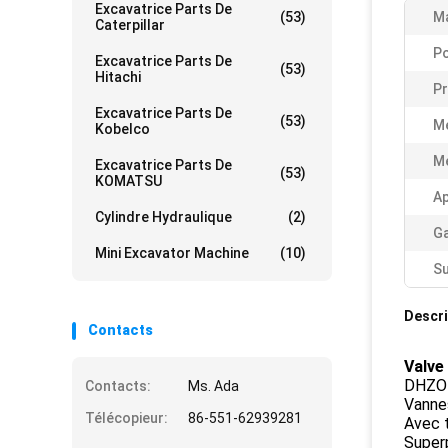
Excavatrice Parts De
(53)
M
Caterpillar
P
Excavatrice Parts De
(53)
Hitachi
Pr
Excavatrice Parts De
(53)
Me
Kobelco
Me
Excavatrice Parts De
(53)
KOMATSU
Ap
Cylindre Hydraulique
(2)
Ga
Mini Excavator Machine
(10)
Su
Descri
Contacts
Valve
DHZO-
Contacts:
Ms. Ada
Vanne
Télécopieur:
86-551-62939281
Avec t
Superp