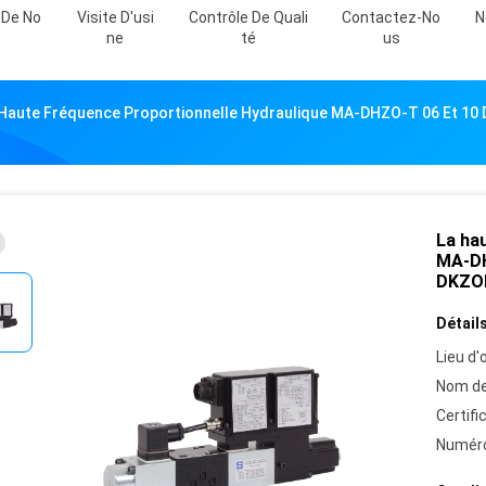
 De No
Visite D'usi
Contrôle De Quali
Contactez-No
N
Ne
Té
Us
 Haute Fréquence Proportionnelle Hydraulique MA-DHZO-T 06 Et 10
La ha
MA-DH
DKZOR
Détails
Lieu d'o
Nom de
Certifi
Numéro