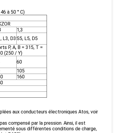
6 à 50 ° C)
KZOR
3
1,3
, L3, D3
S5, L5, D5
rts P, A, B = 315, T =
0 (250 / Y)
5
60
0
105
20
160
40
lées aux conducteurs électroniques Atos, voir
pas compensé par la pression. Ainsi, il est
lementé sous différentes conditions de charge,