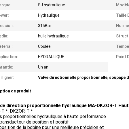
arque:
SJ hydraulique
Modèl
ower:
Hydraulique
Taille 
ession:
315Bar
Norme
dia:
huile hydraulique
Struct
terial:
Coulée
Tempé
plication:
HYDRAULIQUE
Point D
rantie:
Un an
rligner:
Valve directionnelle proportionnelle
,
soupape d
ption de produit
 de direction proportionnelle hydraulique MA-DKZOR-T Hau
T *; DKZOR-T *
s proportionnelles hydrauliques à haute performance
ransducteur de position et positif
osition de la bobine pour une meilleure précision et