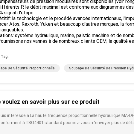
mpensateurs de pression modulaires sont disponibles (voir l'on
ifférents P, le débit maximal est conforme aux diagrammes des
% signal d'étape
itif: la technologie et le procédé avancés internationaux, l'im
cer Atos, Rexroth, Yuken et beaucoup d'autres marques, la for
hangeables.
ations: système hydraulique, marine, palstic machine et de nom
ournissons nos vannes à de nombreux clients OEM, la qualité es
 Tag:
ape De Sécurité Proportionnelle
Soupape De Sécurité De Pression Hyd
 voulez en savoir plus sur ce produit
suis intéressé à La haute fréquence proportionnelle hydraulique MA-D
onforment à l'ISO4401 standard pourriez-vous m'envoyer plus de détails t