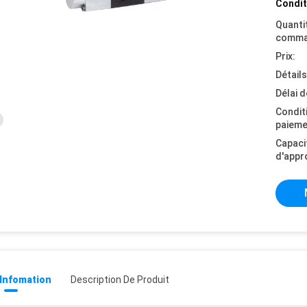
Condit
Quanti
comma
Prix:
Détail
Délai d
Condit
paieme
Capaci
d'appr
 Infomation
Description De Produit