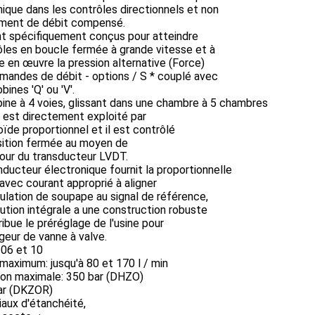
que dans les contrôles directionnels et non
ment de débit compensé.
nt spécifiquement conçus pour atteindre
les en boucle fermée à grande vitesse et à
 en œuvre la pression alternative (Force)
mandes de débit - options / S * couplé avec
bines 'Q' ou 'V'.
ine à 4 voies, glissant dans une chambre à 5 chambres
 est directement exploité par
ïde proportionnel et il est contrôlé
sition fermée au moyen de
our du transducteur LVDT.
ducteur électronique fournit la proportionnelle
avec courant approprié à aligner
ulation de soupape au signal de référence,
ution intégrale a une construction robuste
ribue le préréglage de l'usine pour
eur de vanne à valve.
: 06 et 10
maximum: jusqu'à 80 et 170 l / min
ion maximale: 350 bar (DHZO)
ar (DKZOR)
aux d'étanchéité,