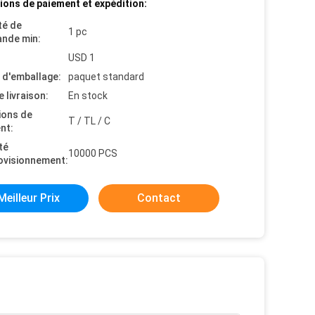
ions de paiement et expédition:
té de
1 pc
nde min:
USD 1
s d'emballage:
paquet standard
e livraison:
En stock
ions de
T / TL / C
nt:
té
10000 PCS
ovisionnement:
Meilleur Prix
Contact