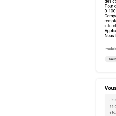
des co
Pour d
0-100
Compét
rempla
interc
Applic
Nous f
Produit
Soup
Vous
Je 
se c
etc.