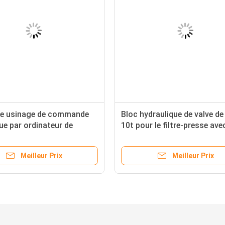
de usinage de commande
Bloc hydraulique de valve de 
ue par ordinateur de
10t pour le filtre-presse avec
 d'acier au carbone, bloc
certificat d'OIN 9001
ique de soupape de
Meilleur Prix
Meilleur Prix
nde