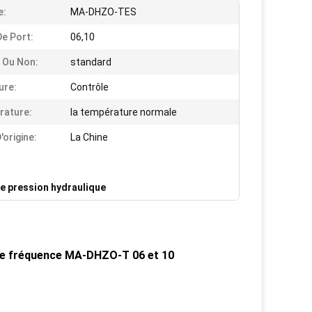
e:
MA-DHZO-TES
De Port:
06,10
 Ou Non:
standard
ure:
Contrôle
rature:
la température normale
'origine:
La Chine
e pression hydraulique
te fréquence MA-DHZO-T 06 et 10