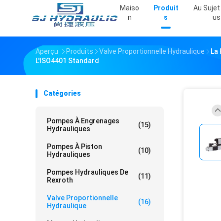
Maiso
Produit
Au Sujet
N
S
Us
Aperçu
Produits
Valve Proportionnelle Hydraulique
La
L'ISO4401 Standard
Catégories
Pompes À Engrenages
(15)
Hydrauliques
Pompes À Piston
(10)
Hydrauliques
Pompes Hydrauliques De
(11)
Rexroth
Valve Proportionnelle
(16)
Hydraulique