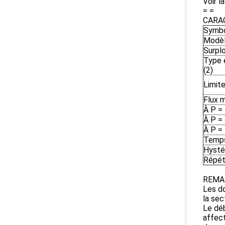
Voir la
= =
CARAC
Symbo
Modèl
Surpl
Type e
(2)
Limite
Flux m
À P =
À P =
À P =
Temps
Hystér
Répét
REMA
Les d
la sec
Le déb
affect