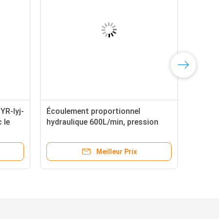
YR-lyj-
Écoulement proportionnel
 le
hydraulique 600L/min, pression
350bar de valve de MA-DPZO-T
Meilleur Prix