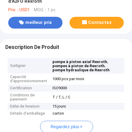
d'A2FO Rexroth
Prix：USD1
MOQ：1 pc
meilleur prix
Contactez
Description De Produit
,
pompe à piston axial Rexroth
Surligner
,
pompes à piston de Rexroth
pompe hydraulique de Rexroth
Capacité
1000 pcs par mois
d'approvisionnement
Certification
ISO9000
Conditions de
T / T, L / C
paiement
Délai de livraison
15 jours
Détails d'emballage
carton
Regardez plus