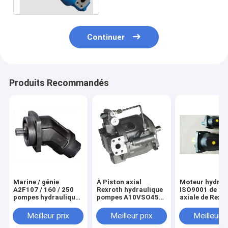
Continuer
Produits Recommandés
Marine / génie
À Piston axial
Moteur hydrau
A2F107 / 160 / 250
Rexroth hydraulique
ISO9001 de p
pompes hydrauliques
pompes A10VSO45
axiale de Rexr
Rexroth
DFLR / 31R-
A2FM90 Rexro
PSC62N00
pour le circuit
Meilleur prix
Meilleur prix
Meilleur p
hydraulique