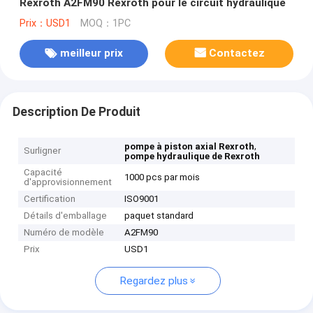
Rexroth A2FM90 Rexroth pour le circuit hydraulique
Prix：USD1
MOQ：1PC
meilleur prix
Contactez
Description De Produit
,
pompe à piston axial Rexroth
Surligner
pompe hydraulique de Rexroth
Capacité
1000 pcs par mois
d'approvisionnement
Certification
ISO9001
Détails d'emballage
paquet standard
Numéro de modèle
A2FM90
Prix
USD1
Regardez plus