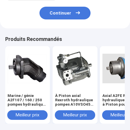
Continuer
Produits Recommandés
Marine / génie
À Piston axial
Axial A2FE Re
A2F107 / 160 / 250
Rexroth hydraulique
hydraulique p
pompes hydrauliques
pompes A10VSO45
à Piston pour 
Rexroth
DFLR / 31R-
125 / 160 / 180
PSC62N00
Meilleur prix
Meilleur prix
Meilleur p