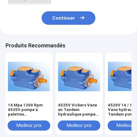
Continuer
Produits Recommandés
16 Mpa 1200 Rpm
4525V Vickers Vane
4520V 14 / 16
4535V pompe à
en Tandem
Vane hydrauli
palettes
hydraulique pompe
Tandem pompe
hydrauliques
presse Die Casting
Machine à Inje
Tandem Vicker
Machine
plastique
Meilleur prix
Meilleur prix
Meilleur p