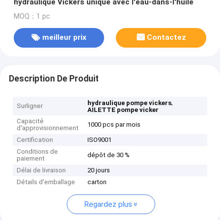
hydraulique Vickers unique avec l'eau-dans-l'huile
MOQ：1 pc
meilleur prix
Contactez
Description De Produit
,
hydraulique pompe vickers
Surligner
AILETTE pompe vicker
Capacité
1000 pcs par mois
d'approvisionnement
Certification
ISO9001
Conditions de
dépôt de 30 %
paiement
Délai de livraison
20 jours
Détails d'emballage
carton
Regardez plus