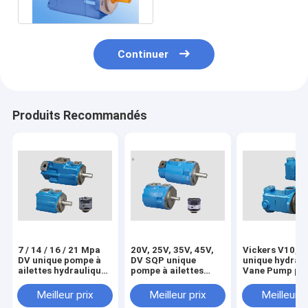
Vicker
Continuer
Produits Recommandés
7 / 14 / 16 / 21 Mpa
20V, 25V, 35V, 45V,
Vickers V10, V
DV unique pompe à
DV SQP unique
unique hydrau
ailettes hydraulique
pompe à ailettes
Vane Pump po
Vickers
hydraulique Vickers
frais de Machi
Meilleur prix
Meilleur prix
Meilleur p