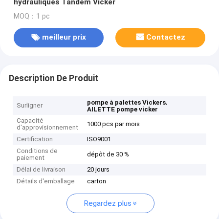
hydrauliques Tandem Vicker
MOQ：1 pc
meilleur prix
Contactez
Description De Produit
,
pompe à palettes Vickers
Surligner
AILETTE pompe vicker
Capacité
1000 pcs par mois
d'approvisionnement
Certification
ISO9001
Conditions de
dépôt de 30 %
paiement
Délai de livraison
20 jours
Détails d'emballage
carton
Regardez plus