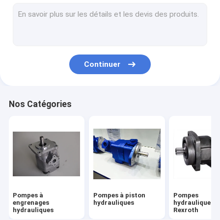
Moteur hydraulique d'orbite
Unités de direction hydrauliques
Valve hydraulique directionnelle
Continuer
Valves hydrauliques de Rexroth
Vane Pump hydraulique
Nos Catégories
Pièces de pompe hydraulique
Soupape de commande directionnelle
Systèmes de pompe hydraulique
Pompe hydraulique tandem
Pompes à
Pompes à piston
Pompes
Excavatrice Parts de Caterpillar
engrenages
hydrauliques
hydrauliques d
hydrauliques
Rexroth