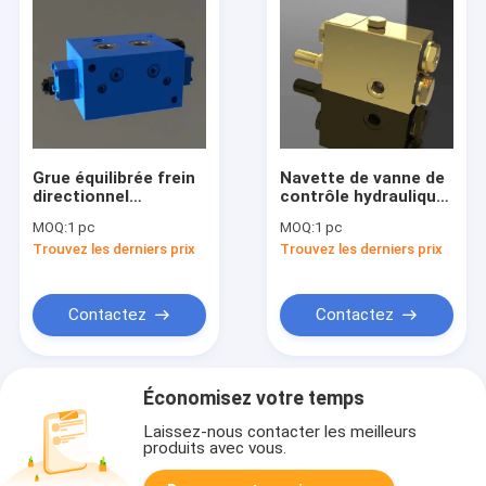
Grue équilibrée frein
Navette de vanne de
directionnel
contrôle hydraulique
hydraulique
directionnel manette
MOQ:
1 pc
MOQ:
1 pc
cartouche Valve PZF-
One Way QY12-F4
Trouvez les derniers prix
Trouvez les derniers prix
F15L-B
Contactez
Contactez
Économisez votre temps
Laissez-nous contacter les meilleurs
produits avec vous.