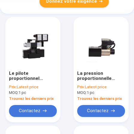
Donnez votre exigence
Le pilote
La pression
proportionnel
proportionnelle
hydraulique O de
hydraulique 315bar
Prix:
Latest price
Prix:
Latest price
valve de DPZO DL5
de la valve AERS de
MOQ:
1 pc
MOQ:
1 pc
perated le servo de
RZMO-TERS coulent
bobine proportionnel
4L/min
Trouvez les derniers prix
Trouvez les derniers prix
L5 = linéaire
Contactez
Contactez