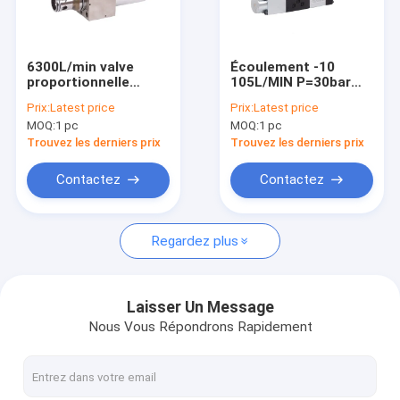
Visite d'usine
Contrôle de qualité
6300L/min valve
Écoulement -10
proportionnelle
105L/MIN P=30bar
Contactez-nous
hydraulique 25, 32 de
proportionnel
Prix:
Latest price
Prix:
Latest price
cartouche de
hydraulique de la
MOQ:
1 pc
MOQ:
1 pc
manière de la valve
valve 06 de MA-DHZO
Nouvelles
MA-LIQZO-LES 2
MA-DKZOR
Trouvez les derniers prix
Trouvez les derniers prix
Demandez une citation
Contactez
Contactez
Regardez plus
Pompes à engrenages hydrauliques
Pompes à piston hydrauliques
Laisser Un Message
Nous Vous Répondrons Rapidement
Pompes hydrauliques de Rexroth
valve proportionnelle hydraulique