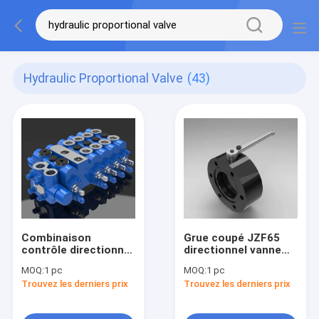
Hydraulic Proportional Valve
(43)
Combinaison
Grue coupé JZF65
contrôle directionnel
directionnel vanne
vanne
proportionnelle
MOQ:
1 pc
MOQ:
1 pc
proportionnelle
hydraulique
Trouvez les derniers prix
Trouvez les derniers prix
hydraulique 5 DL-
G10L-TA