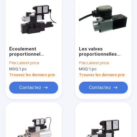
Écoulement
Les valves
proportionnel
proportionnelles
hydraulique
hydrauliques MA-
Prix:
Latest price
Prix:
Latest price
600L/min, pression
RZGO-TERS-AERS 10,
MOQ:
1 pc
MOQ:
1 pc
350bar de valve de
20 de RZGO font
MA-DPZO-T
pression sur 315bar
Trouvez les derniers prix
Trouvez les derniers prix
Contactez
Contactez
Maison
Produits
Au sujet de nous