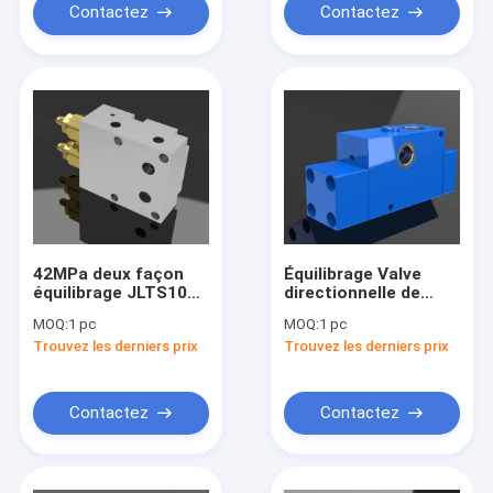
Contactez
Contactez
42MPa deux façon
Équilibrage Valve
équilibrage JLTS100
directionnelle de
de Valve de pression
cartouche
MOQ:
1 pc
MOQ:
1 pc
hydraulique
hydraulique pour
Trouvez les derniers prix
Trouvez les derniers prix
directionnel
pelles, Bulldozers
PHY-GQ20
Contactez
Contactez